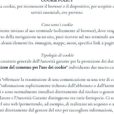
COOKIE POLICY
a cookie, per riconoscere il browser o il dispositivo, per scoprire di
servizi essenziali, ove previsto.
Cosa sono i cookie
ll’utente inviano al suo terminale (solitamente al browser), dove ven
orso della navigazione su un sito, puoi ricevere sul tuo terminale a
re alcuni elementi (es. immagini, mappe, suoni, specifici link a pagin
Tipologie di cookie
arattere generale dell’Autorità garante per la protezione dei dati
zione del consenso per l’uso dei cookie
” individuano due macro-cat
di “effettuare la trasmissione di una comunicazione su una rete di
ell’informazione esplicitamente richiesto dall’abbonato o dall’utent
ri e sono normalmente installati direttamente dal titolare o gestore
slatore e l’Autorità Garante distinguono tra varie fattispecie. Ci 
 sito web (permettendo, ad esempio, di realizzare un acquisto o au
zati direttamente dal gestore del sito per raccogliere informazioni