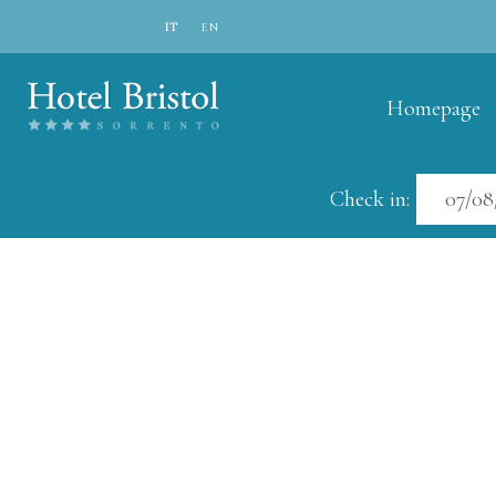
IT
EN
Homepage
Check in: