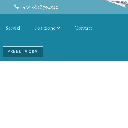
+39 0818784522
Servizi
Posizione
Contatti
PRENOTA ORA