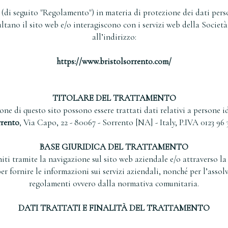
 (di seguito "Regolamento") in materia di protezione dei dati pers
ltano il sito web e/o interagiscono con i servizi web della Societ
all’indirizzo:
https://www.bristolsorrento.com/
TITOLARE DEL TRATTAMENTO
ne di questo sito possono essere trattati dati relativi a persone id
rrento
, Via Capo, 22 - 80067 - Sorrento [NA] - Italy, P.IVA 0123 96 3
BASE GIURIDICA DEL TRATTAMENTO
niti tramite la navigazione sul sito web aziendale e/o attraverso l
r fornire le informazioni sui servizi aziendali, nonché per l’assolv
regolamenti ovvero dalla normativa comunitaria.
DATI TRATTATI E FINALITÀ DEL TRATTAMENTO