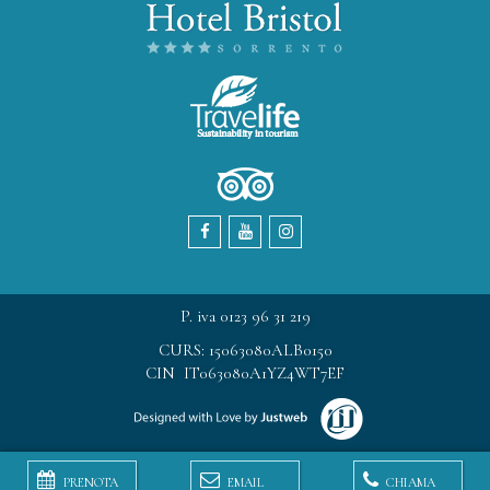
P. iva 0123 96 31 219
CURS: 15063080ALB0150
CIN IT063080A1YZ4WT7EF
PRENOTA
EMAIL
CHIAMA